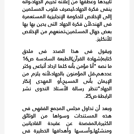
تأييدها وعطفها من إعلانه تحريم الجهاد،وأنه
ينفى فكرة الجهاد،ليصرف قلوب المسلمين
إالى الإخلاص للحكومة الإنجليزية المستعمرة
فى الهند،لأن فكرة الجهاد التى يدين بها بها
بعض جهال المسلمين،تمنعهم من الإخلاص
للأنكليز.
ويقول فى هذا الصدد فى ملحق
كتابه(شهادة القرآن)الطبعة السادسة ص16
ما نصه "أنا مؤمن بأنه كلما ازداد أتباعى وكثر
عددهم،قل المؤمنون بالجهاد،لأنه يلزم من
الإيمان بأنى المسيح،أو المهدى إنكار
الجهاد"تنظر رسالة الأستاذ الندوى نشر
الرابطة ص25.
وبعد أن تداول مجلس المجمع الفقهى فى
هذه المستندات وسواها من الوثائق
الكثيرة,المفصحة عن عقيدة القاديانين
ومنشئها,وأسسها وأهدافها الخطيرة فى