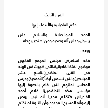
القرار الثالث
حكم القاديانية والأنتماء إليها
الحمد لله،والصلاة والسلام على
رسول،وعلى آله وصحبه ومن اهتدى بهداه.
وبعد :
فقد استعرض مجلس المجمع الفقهى
موضوع الفئة القاديانية،التى ظهرت فى الهند
فى القرن الماضى(التاسع عشر
الميلادى)والتى تسمى أيضاً(الأحمدية)ودرس
المجلس نحلتهم التى قام بالدعوة إليها
مؤسس هذه النحلة،ميرزا غلام أحمد
القاديانى 1876م مدعيا أنه نبى يوحى
إليه،وأنه المسيح الموعود،وأن النبوة لم تختم