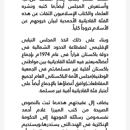
وأستعرض المجلس أيضاً,ما كتبه ونشره
العلماء والكتاب الإسلاميون الثقات عن هذه
الفئة القاديانية الأحمدية لبيان خروجهم عن
الأسلام خروجاً كلياً.
وبناء على ذلك اتخذ المجلس النيابى
الإقليمى لمقطاعة الحدود الشمالية فى
دولة باكستان قراراً فى عام 1974م بإجماع
أعضائه،يعتبر فيه الفئة القاديانية بين مواطنى
باكستان أقلية غير مسلمة,ثم فى الجمعية
الوطنية(مجلس الأمة الباكستانى العام لجميع
المقاطعات)وافق أعضاؤها بالإجماع أيضاً على
أعتبار فئة القاديانية أقية غير مسلمة.
يضاف إال عقيدتهم هذه,ما ثبت بالنصوص
الصريحة من كتب الميرزا غلام أحمد
نفسه،ومن رسائله الموجهة إلى الحكومة
الإنكلزية فى الهند،التى يستدرها،ويستديم