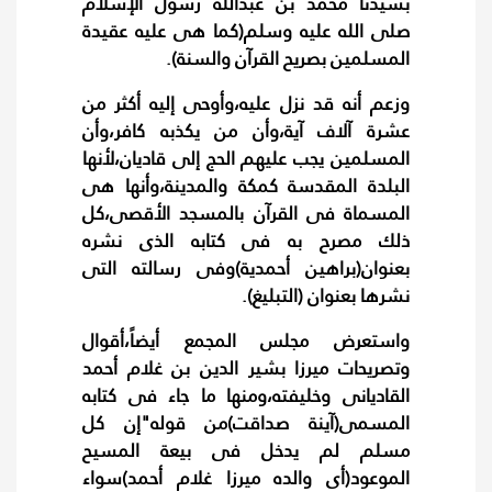
بسيدنا محمد بن عبدالله رسول الإسلام
صلى الله عليه وسلم(كما هى عليه عقيدة
المسلمين بصريح القرآن والسنة).
وزعم أنه قد نزل عليه،وأوحى إليه أكثر من
عشرة آلاف آية،وأن من يكذبه كافر،وأن
المسلمين يجب عليهم الحج إلى قاديان،لأنها
البلدة المقدسة كمكة والمدينة،وأنها هى
المسماة فى القرآن بالمسجد الأقصى،كل
ذلك مصرح به فى كتابه الذى نشره
بعنوان(براهين أحمدية)وفى رسالته التى
نشرها بعنوان (التبليغ).
واستعرض مجلس المجمع أيضاً،أقوال
وتصريحات ميرزا بشير الدين بن غلام أحمد
القاديانى وخليفته،ومنها ما جاء فى كتابه
المسمى(آينة صداقت)من قوله"إن كل
مسلم لم يدخل فى بيعة المسيح
الموعود(أى والده ميرزا غلام أحمد)سواء