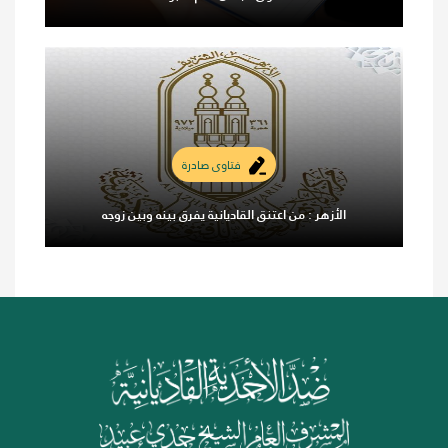
فتاوى صادرة
الأزهر : من اعتنق القاديانية يفرق بينه وبين زوجه