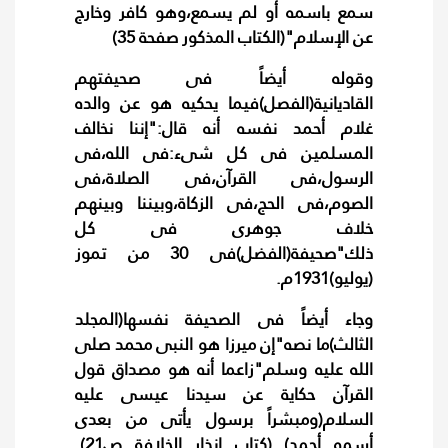
سمع باسمه أو لم يسمع،وهو كافر وخارج
عن الإسلام"(الكتاب المذكور صفحة 35)
وقوله أيضاً فى صحيفتهم
القاديانية(الفصل)فيما يحكيه هو عن والده
غلام أحمد نفسه أنه قال:"إننا نخالف
المسلمين فى كل شىء:فى الله،فى
الرسول،فى القرآن،فى الصلاة،فى
الصوم،فى الحج،فى الزكاة،وبيننا وبينهم
خلاف جوهرى فى كل
ذلك"صحيفة(الفضل)فى 30 من تموز
(يوليو)1931م.
وجاء أيضاً فى الصحيفة نفسها(المجلد
الثالث)ما نصه"إن ميرزا هو النبى محمد صلى
الله عليه وسلم"زاعما أنه هو مصداق قول
القرآن حكاية عن سيدنا عيسى عليه
السلام(ومبشراً برسول يأتى من بعدى
أسمه أحمد) (كتاب إنذار الخلافة ص21).