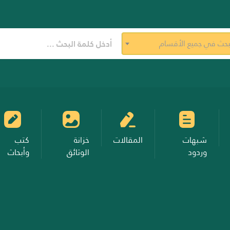
بحث في جميع الأقسام
شبهات
المقالات
خزانة
كتب
وردود
الوثائق
وأبحاث