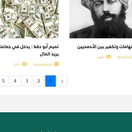
هامات وتكفير بين الأحمديين
تميم أبو دقة : يدخل في جماعتت
يريد المال
664
30/09/2
697
30/09/2025
5
4
3
2
1
‹