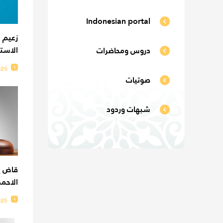
Indonesian portal
زعيم ا
الاستم
دروس ومحاضرات
025
صوتيات
شبهات وردود
قاض ي
الاحمد
025