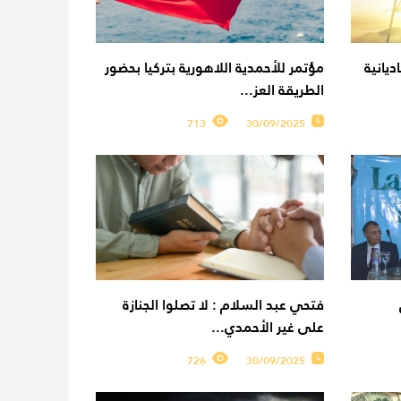
ديانية
مؤتمر للأحمدية اللاهورية بتركيا بحضور
الطريقة العز...
713
30/09/2025
فتحي عبد السلام : لا تصلوا الجنازة
على غير الأحمدي...
726
30/09/2025