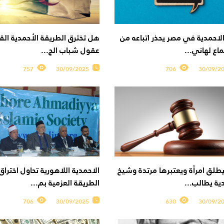
لاحمدية في مصر يحذر اتباعه من
هل تخترق الطريقة الأحمدية القا
اع لهاني...
عقول شباب الج...
757
30/09/2025
706
30/09/2
طلق امرأة ويعتبرها مرتدة وشيخ
الاحمدية اللاهورية تحاول اختراق
ية يطالب...
الطريقة العزمية بم...
706
30/09/2025
630
30/09/2