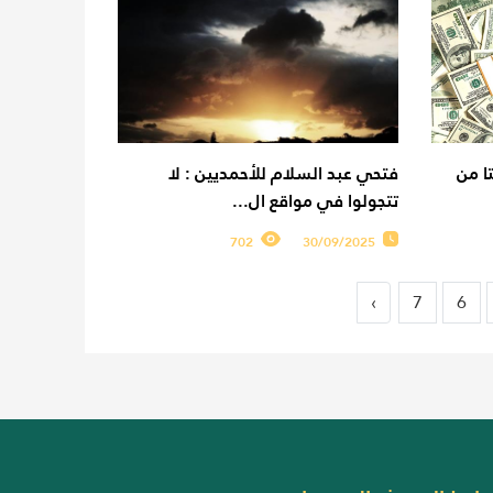
ا من
فتحي عبد السلام للأحمديين : لا
تتجولوا في مواقع ال...
702
30/09/2025
›
7
6