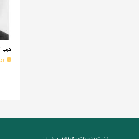
حرب ات
025