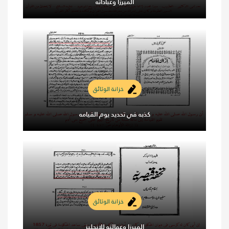
الميرزا وعباداته
خزانة الوثائق
كذبه في تحديد يوم القيامه
خزانة الوثائق
الميرزا وعمالته للإنجليز