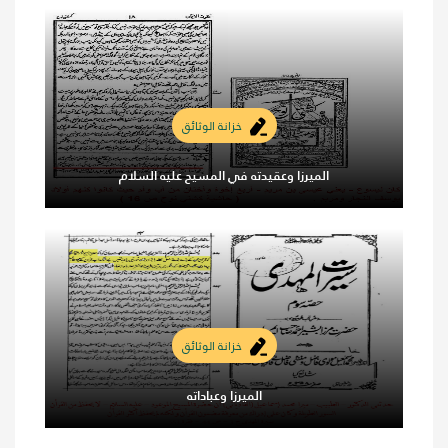
خزانة الوثائق
الميرزا وعقيدته في المسيح عليه السلام
خزانة الوثائق
الميرزا وعباداته