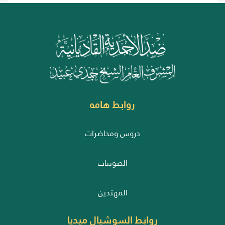
روابط هامه
دروس ومحاضرات
الصوتيات
المهتدين
روابط السوشيال ميديا