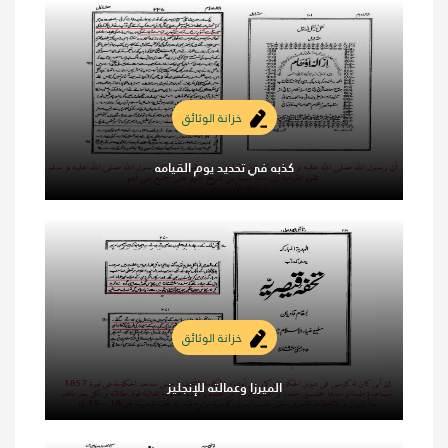
خزانة الوثائق
كذبه في تحديد يوم القيامه
خزانة الوثائق
الميرزا وعمالته للإنجليز