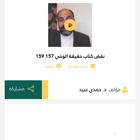
نقض كتاب حقيقة الوحي 157 159
4485
30/09/2025
مشاركة
مؤلف :
د. حمدي عبيد
..